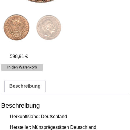
598,91
€
10
In den Warenkorb
Mark
Wilhelm
Beschreibung
II
von
Preußen
Beschreibung
Menge
Herkunftsland: Deutschland
Hersteller: Münzprägestätten Deutschland