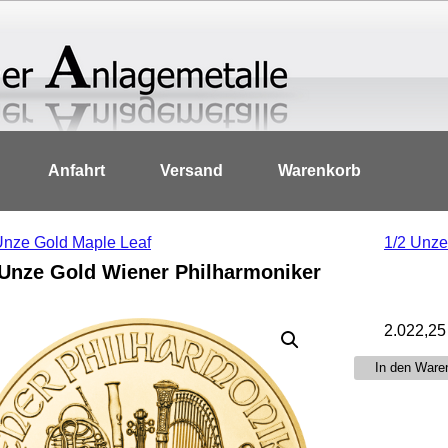
Anfahrt
Versand
Warenkorb
Unze Gold Maple Leaf
1/2 Unze
 Unze Gold Wiener Philharmoniker
2.022,2
1/2
In den Ware
Unze
Gold
Wiener