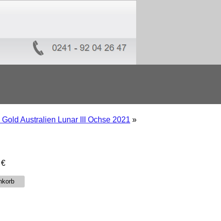
 Gold Australien Lunar III Ochse 2021
»
5
€
nkorb