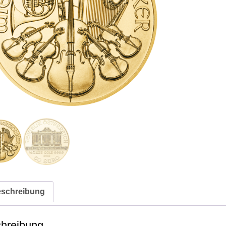
Philharmonik
Menge
schreibung
hreibung