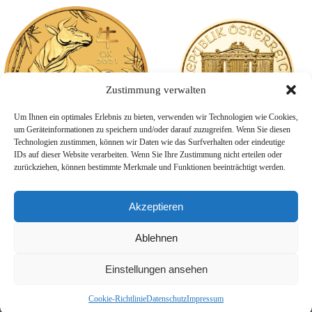
Zustimmung verwalten
Um Ihnen ein optimales Erlebnis zu bieten, verwenden wir Technologien wie Cookies,
um Geräteinformationen zu speichern und/oder darauf zuzugreifen. Wenn Sie diesen
Technologien zustimmen, können wir Daten wie das Surfverhalten oder eindeutige
IDs auf dieser Website verarbeiten. Wenn Sie Ihre Zustimmung nicht erteilen oder
zurückziehen, können bestimmte Merkmale und Funktionen beeinträchtigt werden.
1/10 Unze Gold Australien
1/25 Unze Gold Wiener
Lunar Ochse
Philharmoniker
Akzeptieren
392,23
€
179,31
€
Weiterlesen
Weiterlesen
Ablehnen
Einstellungen ansehen
Cookie-Richtlinie
Datenschutz
Impressum
Datenschutz
AGB
Impressum
© Aachener Anlagemetalle