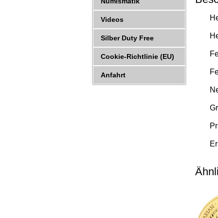
Numismatik
He
Videos
He
Silber Duty Free
Fe
Cookie-Richtlinie (EU)
Fe
Anfahrt
Ne
Gr
Pr
Er
Ähnl