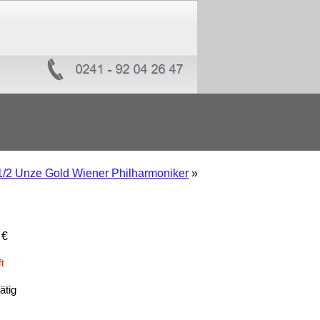
1/2 Unze Gold Wiener Philharmoniker
»
6
€
ft
ätig