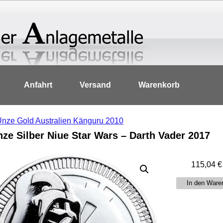
Anfahrt
Versand
Warenkorb
Unze Gold Australien Känguru 2010
nze Silber Niue Star Wars – Darth Vader 2017
115,04
€
1
In den Ware
Unze
Silber
Niue