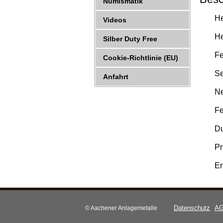
Numismatik
He
Videos
He
Silber Duty Free
Fe
Cookie-Richtlinie (EU)
Se
Anfahrt
Ne
Fe
Du
Pr
Er
Datenschutz
A
© Aachener Anlagemetalle