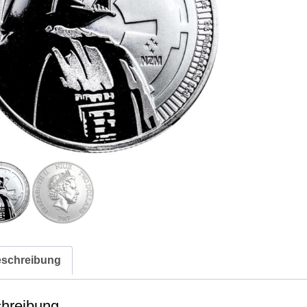
Star
Wars
-
Darth
Vader
2017
Menge
schreibung
hreibung