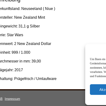
rkunftsland: Neuseeland ( Niue )
rsteller:
New Zealand Mint
ingewicht: 31,1 g Silber
rie:
Star Wars
nnwert: 2 New Zealand Dollar
inheit: 999 / 1.000
Um Ihnen ein 
rchmesser in mm: 39,00
Geräteinforma
zustimmen, kö
ägejahr: 2017
verarbeiten. 
und Funktione
haltung: Prägefrisch / Umlaufware
Akz
GB
Impressum