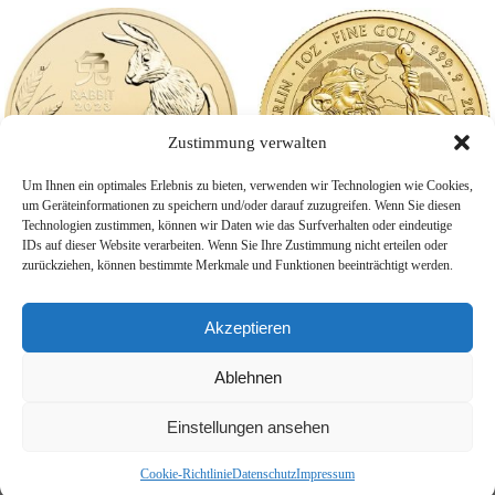
Zustimmung verwalten
Um Ihnen ein optimales Erlebnis zu bieten, verwenden wir Technologien wie Cookies,
um Geräteinformationen zu speichern und/oder darauf zuzugreifen. Wenn Sie diesen
Technologien zustimmen, können wir Daten wie das Surfverhalten oder eindeutige
IDs auf dieser Website verarbeiten. Wenn Sie Ihre Zustimmung nicht erteilen oder
zurückziehen, können bestimmte Merkmale und Funktionen beeinträchtigt werden.
1/2 Unze Gold Australien
1 Unze Gold Myths and
Lunar III Hase 2023
Legends – Merlin 2023
Akzeptieren
1.959,66
€
3.884,31
€
Weiterlesen
Weiterlesen
Ablehnen
Einstellungen ansehen
Cookie-Richtlinie
Datenschutz
Impressum
Datenschutz
AGB
Impressum
© Aachener Anlagemetalle