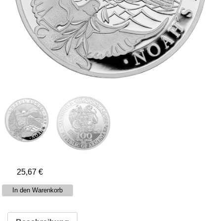
25,67
€
1/4
In den Warenkorb
Unze
Silber