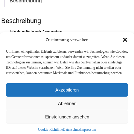
Beschreibung
Arche
Noah
Menge
Beschreibung
Herkunftsland: Armenien
Zustimmung verwalten
Hersteller: Bayrisches Hauptmünzamt
Um Ihnen ein optimales Erlebnis zu bieten, verwenden wir Technologien wie Cookies,
Feingewicht: 7,78 g Silber
um Geräteinformationen zu speichern und/oder darauf zuzugreifen. Wenn Sie diesen
Technologien zustimmen, können wir Daten wie das Surfverhalten oder eindeutige
Nennwert: 100 DRAM
IDs auf dieser Website verarbeiten. Wenn Sie Ihre Zustimmung nicht erteilen oder
zurückziehen, können bestimmte Merkmale und Funktionen beeinträchtigt werden.
Feinheit: 999 / 1000
Größe in mm: 20,20
Akzeptieren
Prägejahr: Diverse
Ablehnen
Erhaltung: Prägefrisch / Bankhandelsfähig
Einstellungen ansehen
Cookie-Richtlinie
Datenschutz
Impressum
Datenschutz
AGB
Impressum
© Aachener Anlagemetalle